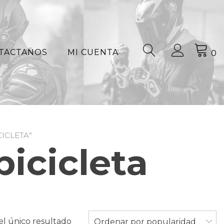
TACTANOS
MI CUENTA
0
ICLETA”
icicleta
l único resultado
Ordenar por popularidad