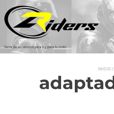
Ir
al
contenido
Venta de accesorios para ti y para tu moto
INICIO
/
adaptad