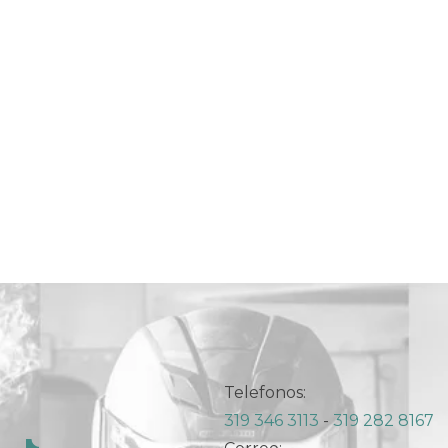
Telefonos:
319 346 3113
-
319 282 8167