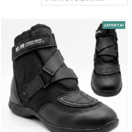
por
popularidad
¡OFERTA!