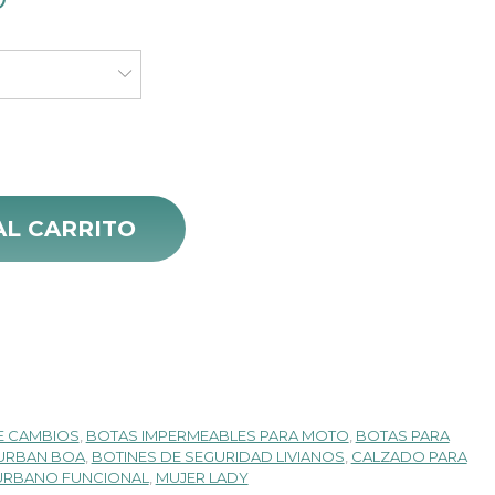
precio
actual
es:
.
$ 459.000.
tidad
AL CARRITO
E CAMBIOS
,
BOTAS IMPERMEABLES PARA MOTO
,
BOTAS PARA
 URBAN BOA
,
BOTINES DE SEGURIDAD LIVIANOS
,
CALZADO PARA
URBANO FUNCIONAL
,
MUJER LADY