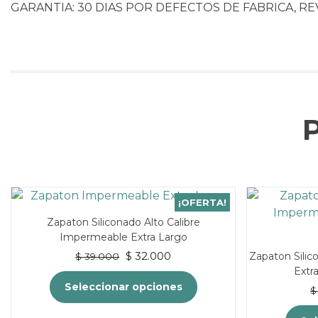
GARANTIA: 30 DIAS POR DEFECTOS DE FABRICA, RE
¡OFERTA!
Zapaton Siliconado Alto Calibre
Impermeable Extra Largo
El
El
$
32.000
Zapaton Sili
$
39.000
precio
precio
Extr
original
actual
Seleccionar opciones
$
era:
es:
$ 39.000.
$ 32.000.