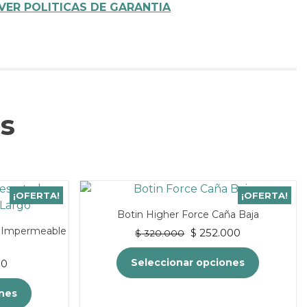
VER POLITICAS DE GARANTIA
s
¡OFERTA!
¡OFERTA!
Botin Higher Force Caña Baja
o Impermeable
El
El
$
252.000
$
320.000
precio
precio
original
actual
El
Seleccionar opciones
00
era:
es:
precio
$ 320.000.
$ 252.000.
actual
ones
Este