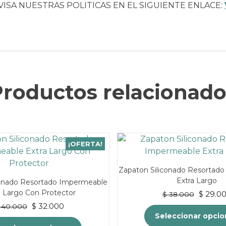
VISA NUESTRAS POLITICAS EN EL SIGUIENTE ENLACE:
Productos relacionado
¡OFERTA!
Zapaton Siliconado Resortad
Extra Largo
conado Resortado Impermeable
a Largo Con Protector
El
$
29.0
$
38.000
precio
El
El
$
32.000
40.000
original
Seleccionar opci
precio
precio