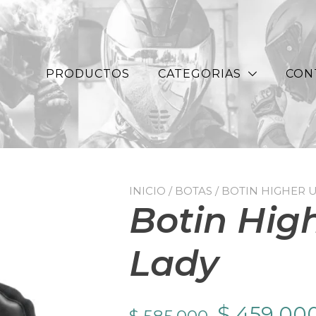
PRODUCTOS
CATEGORIAS
CON
INICIO
/
BOTAS
/ BOTIN HIGHER 
Botin Hig
Lady
El
$
459.00