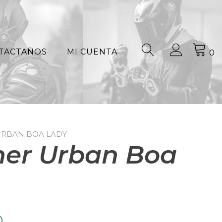
TACTANOS
MI CUENTA
0
URBAN BOA LADY
her Urban Boa
El
0