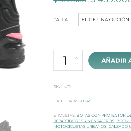
$
585.000
precio
TALLA
ELIGE UNA OPCIÓN
original
era:
$ 585.000
Botin Higher Urban Boa Lady can
AÑADIR 
SKU:
N/D
CATEGORÍA:
BOTAS
ETIQUETAS:
BOTAS CON PROTECTOR D
REPARTIDORES Y MENSAJEROS
,
BOTIN
MOTOCICLISTAS URBANOS
,
CALZADO 