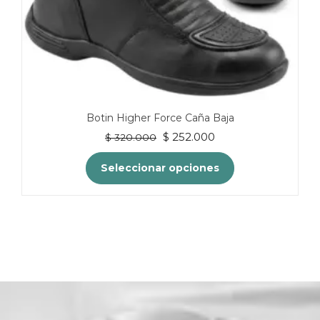
Botin Higher Force Caña Baja
El
El
$
252.000
$
320.000
precio
precio
original
actual
Seleccionar opciones
era:
es:
$ 320.000.
$ 252.000.
Este
producto
tiene
múltiples
variantes.
Las
opciones
se
pueden