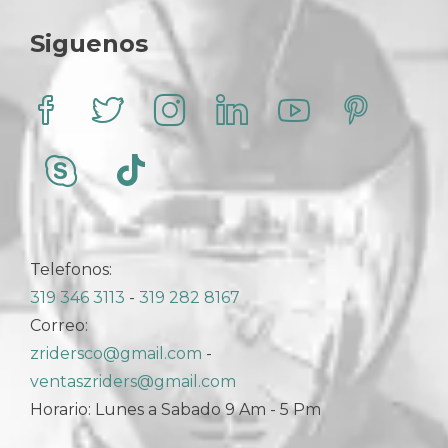
elegir
en
Siguenos
la
página
de
producto
Telefonos:
319 346 3113
-
319 282 8167
Correo:
zridersco@gmail.com
-
ventaszriders@gmail.com
Horario: Lunes a Sabado 9 Am - 5 Pm