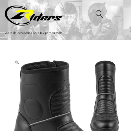
Ir
al
Alt
contenido
nav
Venta de accesorios para ti y para tu moto