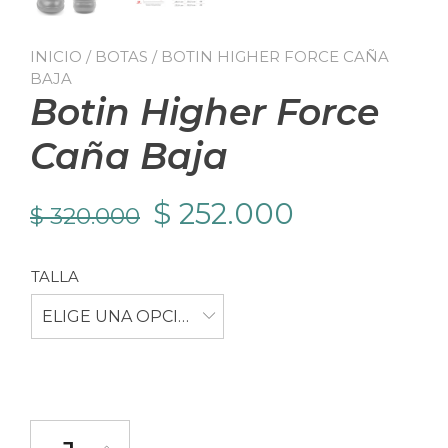
INICIO
/
BOTAS
/ BOTIN HIGHER FORCE CAÑA
BAJA
Botin Higher Force
Caña Baja
El
El
$
252.000
$
320.000
precio
precio
TALLA
original
actual
ELIGE UNA OPCIÓN
era:
es:
$ 320.000.
$ 252.000.
Botin Higher Force Caña Baja cantidad