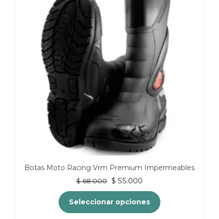
opciones
se
pueden
elegir
en
la
página
de
producto
Botas Moto Racing Vrm Premium Impermeables
El
El
$
55.000
$
68.000
precio
precio
original
actual
Seleccionar opciones
era:
es: