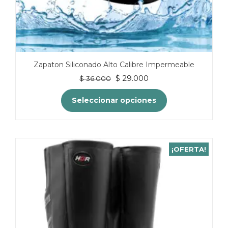
Zapaton Siliconado Alto Calibre Impermeable
El
El
$
29.000
$
36.000
precio
precio
original
actual
Seleccionar opciones
era:
es:
$ 36.000.
$ 29.000.
Este
producto
tiene
¡OFERTA!
múltiples
variantes.
Las
opciones
se
pueden
elegir
en