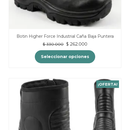
Botin Higher Force Industrial Caña Baja Puntera
El
El
$
262.000
$
330.000
precio
precio
original
actual
Seleccionar opciones
era:
es:
$ 330.000.
$ 262.000.
Este
producto
tiene
¡OFERTA!
múltiples
variantes.
Las
opciones
se
pueden
elegir
en