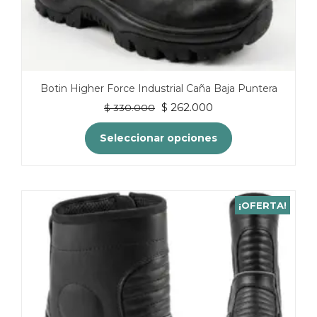
Botin Higher Force Industrial Caña Baja Puntera
El
El
$
262.000
$
330.000
precio
precio
original
actual
Seleccionar opciones
era:
es:
$ 330.000.
$ 262.000.
Este
producto
tiene
¡OFERTA!
múltiples
variantes.
Las
opciones
se
pueden
elegir
en