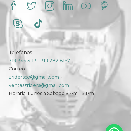
Telefonos:
319 346 3113
-
319 282 8167
Correo:
zridersco@gmail.com
-
ventaszriders@gmail.com
Horario: Lunes a Sabado 9 Am - 5 Pm