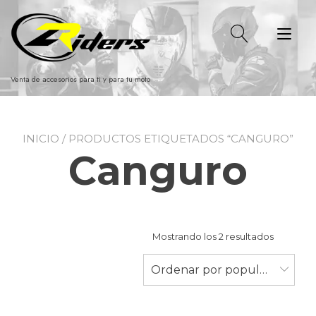
Ir
al
Alt
contenido
nav
Venta de accesorios para ti y para tu moto
INICIO
/ PRODUCTOS ETIQUETADOS “CANGURO”
Canguro
Ordenad
Mostrando los 2 resultados
por
populari
Ordenar por popularidad