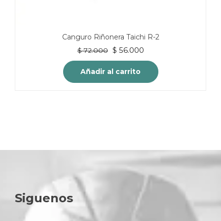
Canguro Riñonera Taichi R-2
El
El
$
56.000
$
72.000
precio
precio
original
actual
Añadir al carrito
era:
es:
$ 72.000.
$ 56.000.
Siguenos