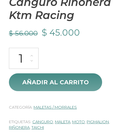
Canguro Riñonera
Ktm Racing
El
El
$
45.000
$
56.000
precio
precio
Canguro Riñonera Ktm Racing cantidad
original
actual
era:
es:
$ 56.000.
$ 45.000.
AÑADIR AL CARRITO
CATEGORÍA:
MALETAS / MORRALES
ETIQUETAS:
CANGURO
,
MALETA
,
MOTO
,
PIGMALION
,
RIÑONERA
,
TAICHI