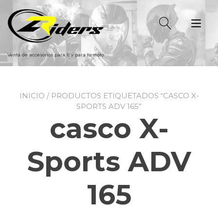
Ir
al
Alt
contenido
nav
Venta de accesorios para ti y para tu moto
INICIO
/ PRODUCTOS ETIQUETADOS “CASCO X-
SPORTS ADV 165”
casco X-
Sports ADV
165