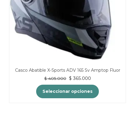
la
página
de
producto
Casco Abatible X-Sports ADV 165 Sv Amptop Fluor
El
El
$
365.000
$
405.000
precio
precio
original
actual
Seleccionar opciones
era:
es:
$ 405.000.
$ 365.000.
Este
producto
tiene
múltiples
variantes.
Las