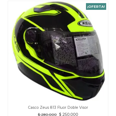
tiene
¡OFERTA!
múltiples
variantes.
Las
opciones
se
pueden
elegir
en
la
página
de
producto
Casco Zeus 813 Fluor Doble Visor
El
El
$
250.000
$
280.000