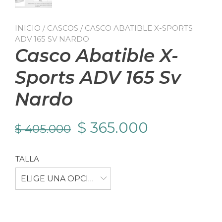
INICIO
/
CASCOS
/ CASCO ABATIBLE X-SPORTS
ADV 165 SV NARDO
Casco Abatible X-
Sports ADV 165 Sv
Nardo
El
El
$
365.000
$
405.000
precio
precio
TALLA
original
actual
ELIGE UNA OPCIÓN
era:
es:
$ 405.000.
$ 365.000.