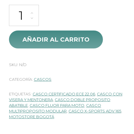
Casco Abatible X-Sports ADV 165 Sv Nardo cantidad
AÑADIR AL CARRITO
SKU:
N/D
CATEGORÍA:
CASCOS
ETIQUETAS:
CASCO CERTIFICADO ECE 22.06
,
CASCO CON
VISERA Y MENTONERA
,
CASCO DOBLE PROPOSITO
ABATIBLE
,
CASCO FLUOR PARA MOTO
,
CASCO
MULTIPROPOSITO MODULAR
,
CASCO X-SPORTS ADV 165
,
MOTOSTORE BOGOTÁ