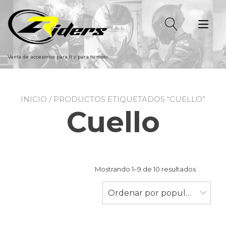
Ir
al
Alt
contenido
nav
Venta de accesorios para ti y para tu moto
INICIO
/ PRODUCTOS ETIQUETADOS “CUELLO”
Cuello
Ordenad
Mostrando 1–9 de 10 resultados
por
populari
Ordenar por popularidad