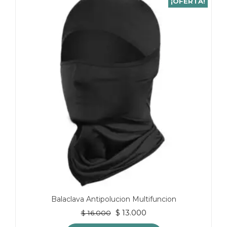
¡OFERTA!
Balaclava Antipolucion Multifuncion
El
El
$
13.000
$
16.000
precio
precio