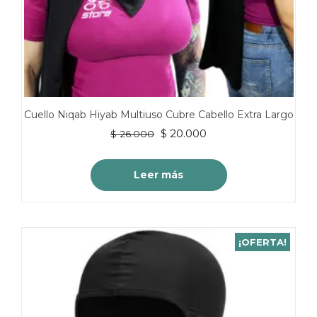
Cuello Niqab Hiyab Multiuso Cubre Cabello Extra Largo
El
El
$
20.000
$
26.000
precio
precio
original
actual
Leer más
era:
es:
$ 26.000.
$ 20.000.
¡OFERTA!