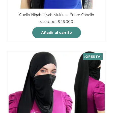
Cuello Niqab Hiyab Multiuso Cubre Cabello
El
El
$
16.000
$
22.000
precio
precio
original
actual
Añadir al carrito
era:
es:
$ 22.000.
$ 16.000.
¡OFERTA!