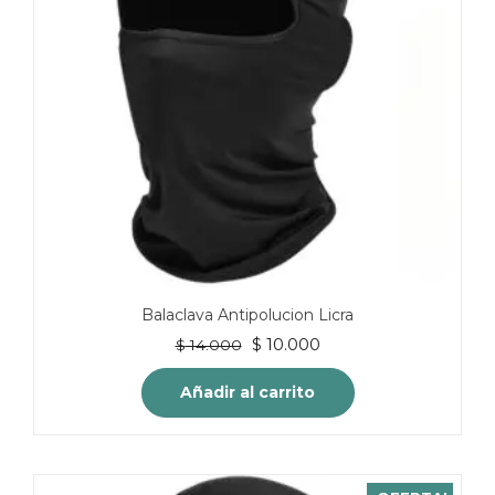
Balaclava Antipolucion Licra
El
El
$
10.000
$
14.000
precio
precio
original
actual
Añadir al carrito
era:
es:
$ 14.000.
$ 10.000.