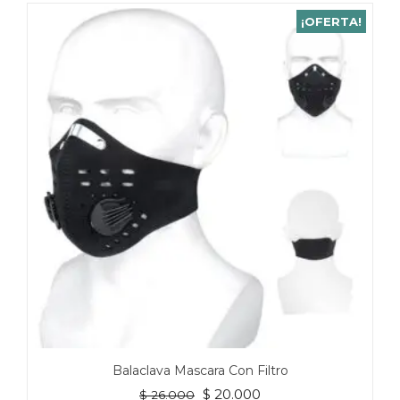
¡OFERTA!
Balaclava Mascara Con Filtro
El
El
$
20.000
$
26.000