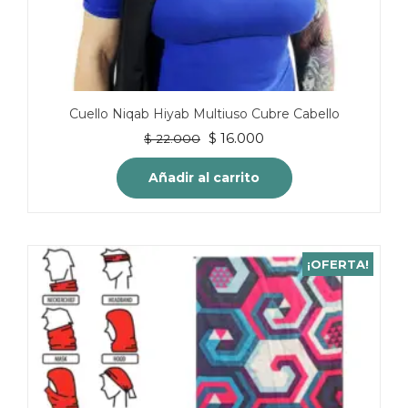
Cuello Niqab Hiyab Multiuso Cubre Cabello
El
El
$
16.000
$
22.000
precio
precio
original
actual
Añadir al carrito
era:
es:
$ 22.000.
$ 16.000.
¡OFERTA!