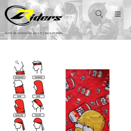
Ir
al
Alt
contenido
nav
Venta de accesorios para ti y para tu moto