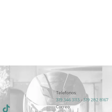
Telefonos:
319 346 3113
-
319 282 8167
Correo: