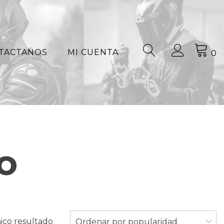
TACTANOS
MI CUENTA
0
o
ico resultado
Ordenar por popularidad