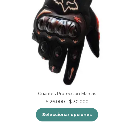
Guantes Protección Marcas
Rango
$
26.000
-
$
30.000
de
precios:
Seleccionar opciones
desde
$ 26.000
Este