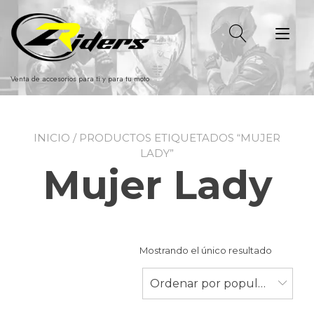
Ir
al
Alt
contenido
nav
Venta de accesorios para ti y para tu moto
INICIO
/ PRODUCTOS ETIQUETADOS “MUJER
LADY”
Mujer Lady
Mostrando el único resultado
Ordenar por popularidad