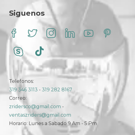
elegir
en
Siguenos
la
página
de
producto
Telefonos:
319 346 3113
-
319 282 8167
Correo:
zridersco@gmail.com
-
ventaszriders@gmail.com
Horario: Lunes a Sabado 9 Am - 5 Pm