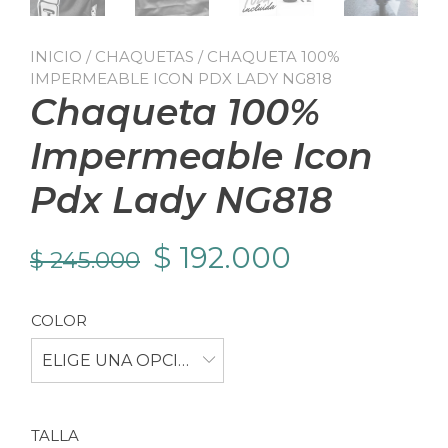
INICIO
/
CHAQUETAS
/ CHAQUETA 100%
IMPERMEABLE ICON PDX LADY NG818
Chaqueta 100%
Impermeable Icon
Pdx Lady NG818
El
El
$
192.000
$
245.000
precio
precio
COLOR
original
actual
ELIGE UNA OPCIÓN
era:
es:
$ 245.000.
$ 192.000.
TALLA