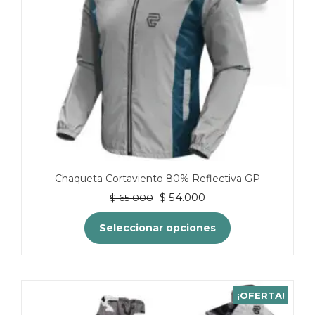
Chaqueta Cortaviento 80% Reflectiva GP
El
El
$
54.000
$
65.000
precio
precio
original
actual
Seleccionar opciones
era:
es:
$ 65.000.
$ 54.000.
Este
producto
tiene
¡OFERTA!
múltiples
variantes.