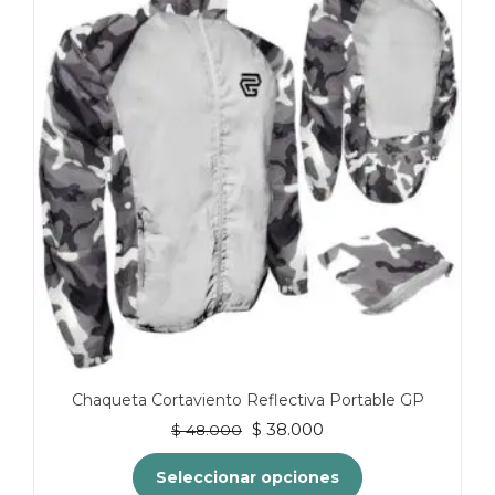
Las
opciones
se
pueden
elegir
en
la
página
de
producto
Chaqueta Cortaviento Reflectiva Portable GP
El
El
$
38.000
$
48.000
precio
precio
original
actual
Seleccionar opciones