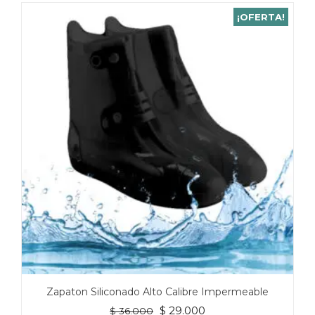
¡OFERTA!
Zapaton Siliconado Alto Calibre Impermeable
El
El
$
29.000
$
36.000