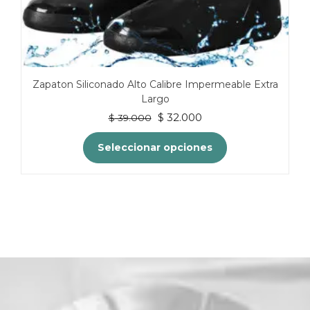
Zapaton Siliconado Alto Calibre Impermeable Extra
Largo
El
El
$
32.000
$
39.000
precio
precio
original
actual
Seleccionar opciones
era:
es:
$ 39.000.
$ 32.000.
Este
producto
tiene
múltiples
variantes.
Las
opciones
se
pueden
elegir