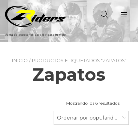
Ir
al
Alt
contenido
nav
Venta de accesorios para ti y para tu moto
INICIO
/ PRODUCTOS ETIQUETADOS “ZAPATOS”
Zapatos
Ordenad
Mostrando los 6 resultados
por
populari
Ordenar por popularidad