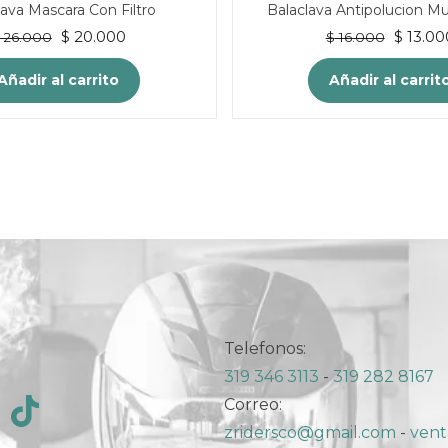
lava Mascara Con Filtro
Balaclava Antipolucion Mu
El
El
El
$
20.000
$
13.00
26.000
$
16.000
precio
precio
precio
original
actual
original
Añadir al carrito
Añadir al carrit
era:
es:
era:
$ 26.000.
$ 20.000.
$ 16.00
Telefonos:
319 346 3113
-
319 282 8167
Correo:
zridersco@gmail.com
-
vent