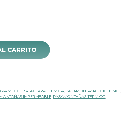
ecio
tada Y-25803 Premium cantidad
tual
AL CARRITO
:
16.000.
AVA MOTO
,
BALACLAVA TÉRMICA
,
PASAMONTAÑAS CICLISMO
,
MONTAÑAS IMPERMEABLE
,
PASAMONTAÑAS TÉRMICO