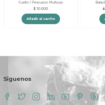
Cuello / Pescuezo Multiuso
Balac
$
10.000
$
Añadir al carrito
Siguenos