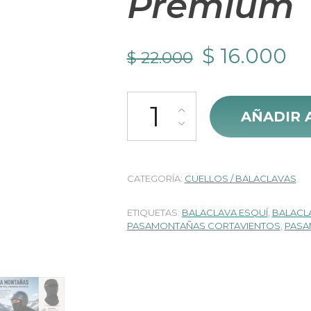
Premium
El
El
$
16.000
$
22.000
precio
pr
Balaclava Multifuncional Impor
original
ac
AÑADIR 
era:
es
$ 22.000.
$ 
CATEGORÍA:
CUELLOS / BALACLAVAS
ETIQUETAS:
BALACLAVA ESQUÍ
,
BALACL
PASAMONTAÑAS CORTAVIENTOS
,
PASA