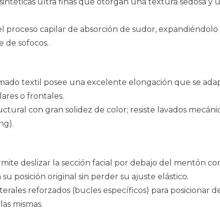
 sintéticas ultra finas que otorgan una textura sedosa y 
l proceso capilar de absorción de sudor, expandiéndolo 
e de sofocos.
mado textil posee una excelente elongación que se adap
ares o frontales.
tructural con gran solidez de color; resiste lavados mecá
ng).
permite deslizar la sección facial por debajo del mentó
 su posición original sin perder su ajuste elástico.
terales reforzados (bucles específicos) para posicionar de
las mismas.