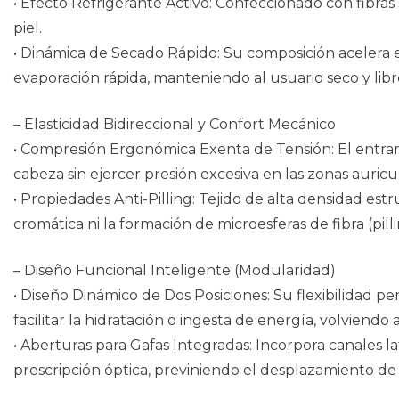
• Efecto Refrigerante Activo: Confeccionado con fibras
piel.
• Dinámica de Secado Rápido: Su composición acelera e
evaporación rápida, manteniendo al usuario seco y libr
– Elasticidad Bidireccional y Confort Mecánico
• Compresión Ergonómica Exenta de Tensión: El entra
cabeza sin ejercer presión excesiva en las zonas auricul
• Propiedades Anti-Pilling: Tejido de alta densidad es
cromática ni la formación de microesferas de fibra (pilli
– Diseño Funcional Inteligente (Modularidad)
• Diseño Dinámico de Dos Posiciones: Su flexibilidad 
facilitar la hidratación o ingesta de energía, volviendo a
• Aberturas para Gafas Integradas: Incorpora canales la
prescripción óptica, previniendo el desplazamiento de 