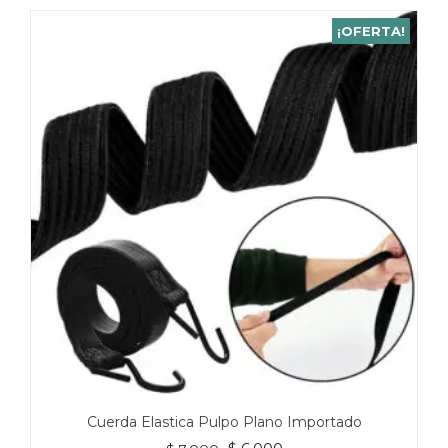
¡OFERTA!
Cuerda Elastica Pulpo Plano Importado
El
El