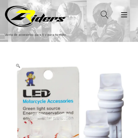
Ir
al
Alt
contenido
nav
Venta de accesorios para ti y para tu moto