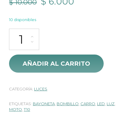
El
El
$
6.000
$
10.000
precio
precio
10 disponibles
original
actual
Bombillo Led T10 Cocuyo Ceramica cantidad
era:
es:
$ 10.000.
$ 6.000.
AÑADIR AL CARRITO
CATEGORÍA:
LUCES
ETIQUETAS:
BAYONETA
,
BOMBILLO
,
CARRO
,
LED
,
LUZ
,
MOTO
,
T10