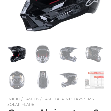
INICIO
/
CASCOS
/ CASCO ALPINESTARS S-M5
SOLAR FLARE