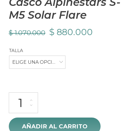
Casco Alpinestars S-
M5 Solar Flare
El
El
$
880.000
$
1.070.000
precio
precio
TALLA
original
actual
ELIGE UNA OPCIÓN
era:
es:
$ 1.070.000.
$ 880.00
Casco Alpinestars S-M5 Solar Flare cantidad
AÑADIR AL CARRITO