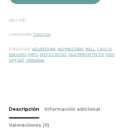
SKU:
N/D
CATEGORÍA:
CASCOS
ETIQUETAS:
ADVENTURE
,
ALPINESTARS
,
BELL
,
CASCO
,
ENDURO
,
MIPS
,
MOTOCROSS
,
MULTIPROPÓSITO
,
MX9
,
OFFSET
,
ORIGINAL
Descripción
Información adicional
Valoraciones (0)