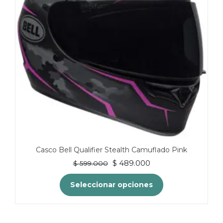
pueden
elegir
en
la
página
de
producto
Casco Bell Qualifier Stealth Camuflado Pink
El
El
$
489.000
$
599.000
precio
precio
original
actual
Seleccionar opciones
era:
es:
$ 599.000.
$ 489.000.
Este
producto