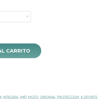
precio
actual
es:
$ 145.000.
y cantidad
AL CARRITO
A
,
INTEGRAL
,
M67
,
MOTO
,
ORIGINAL
,
PROTECCION
,
X-SPORTS