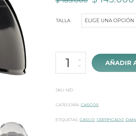
$
185.000
precio
TALLA
ELIGE UNA OPCIÓN
original
era:
$ 185.000.
Casco Kontrol 236 Open Face Gra
AÑADIR 
SKU:
N/D
CATEGORÍA:
CASCOS
ETIQUETAS:
CASCO
,
CERTIFICADO
,
DAM