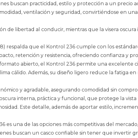
nes buscan practicidad, estilo y protección a un precio ac
didad, ventilación y seguridad, convirtiéndose en una
 de libertad al conducir, mientras que la visera oscura i
218) respalda que el Kontrol 236 cumple con los estándar
acto, retención y resistencia, ofreciendo confianza y p
 formato abierto, el Kontrol 236 permite una excelente ci
ma cálido. Además, su diseño ligero reduce la fatiga en 
ergonómico y agradable, asegurando comodidad sin compro
oscura interna, práctica y funcional, que protege la vista 
idad. Este detalle, además de aportar estilo, incrementa 
 236 es una de las opciones más competitivas del mercado,
ienes buscan un casco confiable sin tener que invertir 