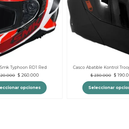
 Smk Typhoon RD1 Red
Casco Abatible Kontrol Troo
El
El
El
$
260.000
$
190.
20.000
$
230.000
precio
precio
precio
original
actual
origina
eccionar opciones
Seleccionar opci
era:
es:
era:
$ 320.000.
$ 260.000.
$ 230.0
Este
Este
producto
produc
tiene
tiene
múltiples
múltip