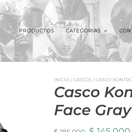
PRODUCTOS
CATEGORIAS
CON
INICIO
/
CASCOS
/ CASCO KONTRO
Casco Kon
Face Gray
El
$
145.000