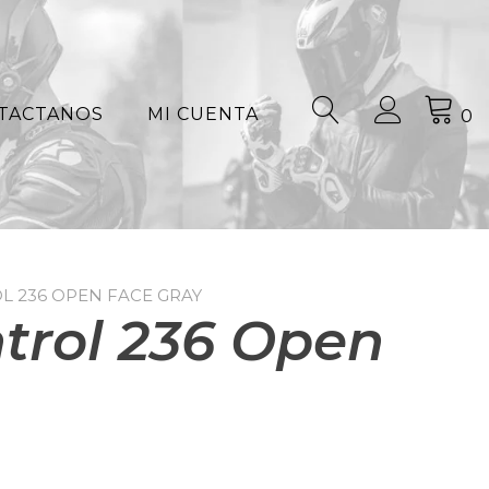
TACTANOS
MI CUENTA
0
L 236 OPEN FACE GRAY
trol 236 Open
El