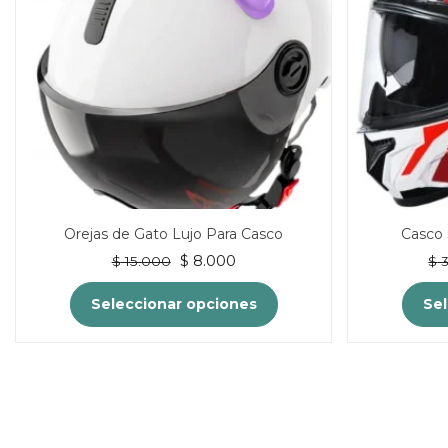
Orejas de Gato Lujo Para Casco
Casco
El
El
$
8.000
$
15.000
$
3
precio
precio
original
actual
Seleccionar opciones
Sel
era:
es:
$ 15.000.
$ 8.000.
Este
producto
tiene
múltiples