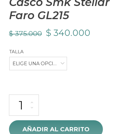
Casco Smk Stellar
Faro GL215
El
El
$
340.000
$
375.000
precio
precio
TALLA
original
actual
ELIGE UNA OPCIÓN
era:
es:
$ 375.000.
$ 340.000
Casco Smk Stellar Faro GL215 cantidad
AÑADIR AL CARRITO