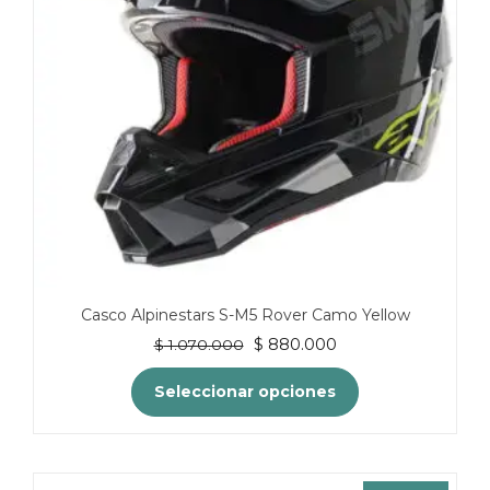
elegir
en
la
página
de
producto
Casco Alpinestars S-M5 Rover Camo Yellow
El
El
$
880.000
$
1.070.000
precio
precio
original
actual
Seleccionar opciones
era:
es:
$ 1.070.000.
$ 880.000.
Este
producto
tiene