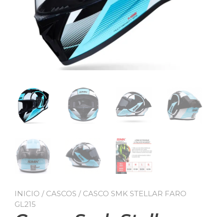
INICIO
/
CASCOS
/ CASCO SMK STELLAR FARO
GL215