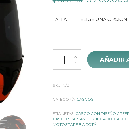
$
315.000
precio
TALLA
ELIGE UNA OPCIÓN
original
era:
$ 315.000.
Casco Spartan Draken Creeper B
AÑADIR 
SKU:
N/D
CATEGORÍA:
CASCOS
ETIQUETAS:
CASCO CON DISEÑO CREE
CASCO SPARTAN CERTIFICADO
,
CASCO 
MOTOSTORE BOGOTÁ