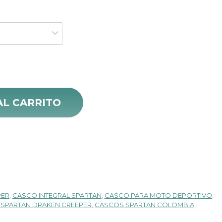
precio
actual
es:
$ 260.000.
5 cantidad
AL CARRITO
PER
,
CASCO INTEGRAL SPARTAN
,
CASCO PARA MOTO DEPORTIVO
,
SPARTAN DRAKEN CREEPER
,
CASCOS SPARTAN COLOMBIA
,