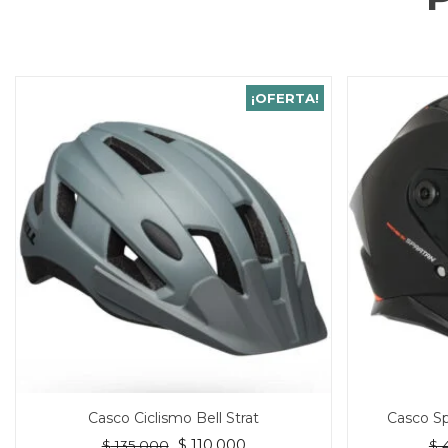
¡OFERTA!
Casco Ciclismo Bell Strat
Casco Sp
El
El
$
110.000
$
135.000
$
4