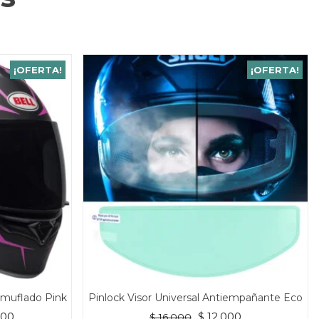
¡OFERTA!
¡OFERTA!
Camuflado Pink
Pinlock Visor Universal Antiempañante Eco
El
El
El
000
$
12.000
$
16.000