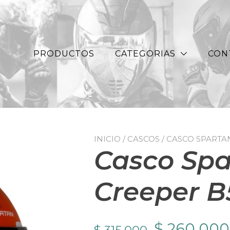
PRODUCTOS
CATEGORIAS
CON
INICIO
/
CASCOS
/ CASCO SPARTA
Casco Spa
Creeper B
El
$
260.000