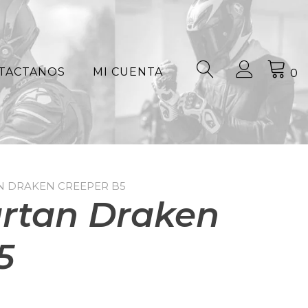
TACTANOS
MI CUENTA
0
N DRAKEN CREEPER B5
rtan Draken
5
El