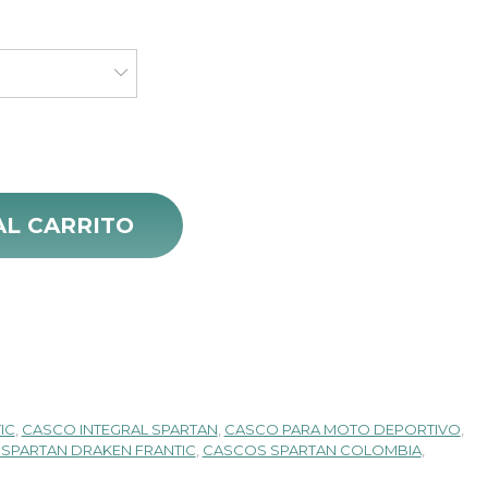
precio
actual
es:
$ 260.000.
mo B5 cantidad
AL CARRITO
IC
,
CASCO INTEGRAL SPARTAN
,
CASCO PARA MOTO DEPORTIVO
,
SPARTAN DRAKEN FRANTIC
,
CASCOS SPARTAN COLOMBIA
,