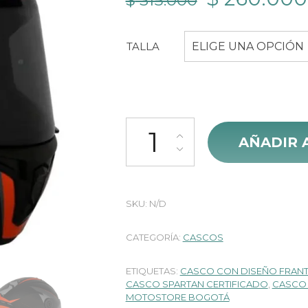
$
315.000
precio
TALLA
ELIGE UNA OPCIÓN
original
era:
$ 315.000.
Casco Spartan Draken Frantic Ca
AÑADIR 
SKU:
N/D
CATEGORÍA:
CASCOS
ETIQUETAS:
CASCO CON DISEÑO FRANT
CASCO SPARTAN CERTIFICADO
,
CASCO 
MOTOSTORE BOGOTÁ