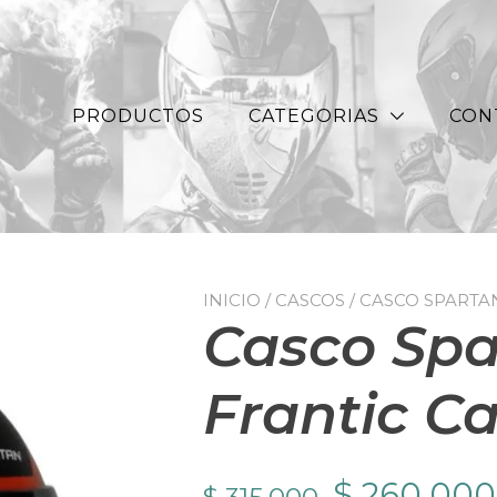
PRODUCTOS
CATEGORIAS
CON
INICIO
/
CASCOS
/ CASCO SPARTA
Casco Spa
Frantic C
El
$
260.000