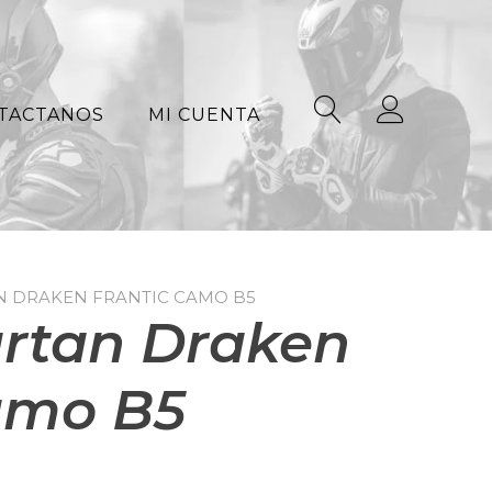
TACTANOS
MI CUENTA
N DRAKEN FRANTIC CAMO B5
rtan Draken
amo B5
El