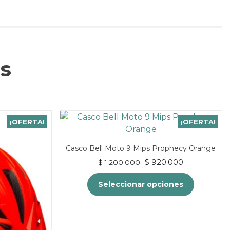
s
¡OFERTA!
¡OFERTA!
Casco Bell Moto 9 Mips Prophecy Orange
El
El
$
920.000
$
1.200.000
precio
precio
original
actual
Seleccionar opciones
era:
es:
$ 1.200.000.
$ 920.000.
Este
producto