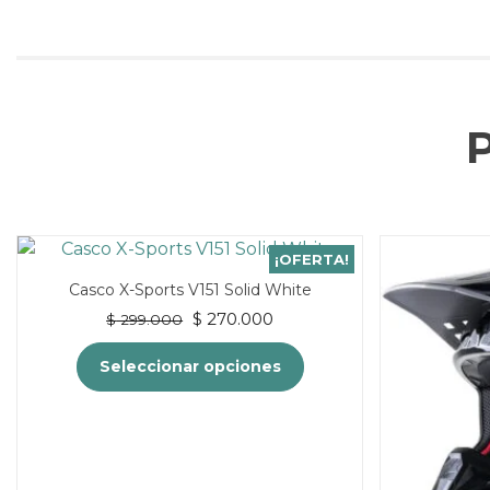
¡OFERTA!
Casco X-Sports V151 Solid White
El
El
$
270.000
$
299.000
precio
precio
original
actual
Seleccionar opciones
era:
es:
$ 299.000.
$ 270.000.
Este
producto
tiene