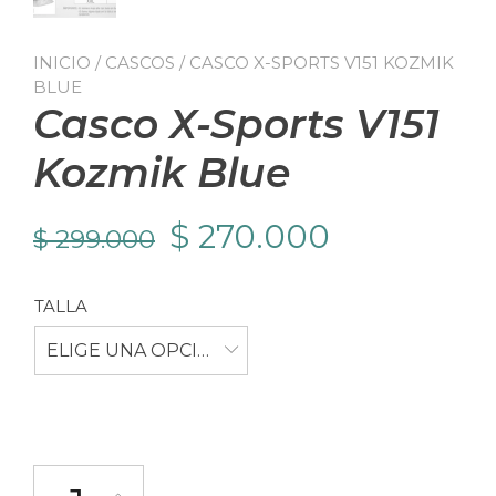
INICIO
/
CASCOS
/ CASCO X-SPORTS V151 KOZMIK
BLUE
Casco X-Sports V151
Kozmik Blue
El
El
$
270.000
$
299.000
precio
precio
TALLA
original
actual
ELIGE UNA OPCIÓN
era:
es:
$ 299.000.
$ 270.000
Casco X-Sports V151 Kozmik Blue cantidad