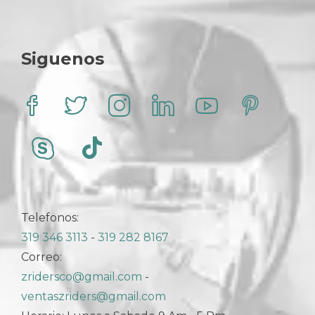
se
pueden
elegir
en
Siguenos
la
página
de
producto
Telefonos:
319 346 3113
-
319 282 8167
Correo:
zridersco@gmail.com
-
ventaszriders@gmail.com