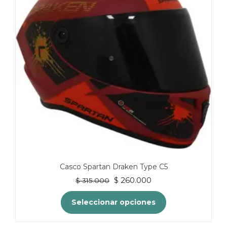
Casco Spartan Draken Type C5
El
El
$
260.000
$
315.000
precio
precio
original
actual
Seleccionar opciones
era:
es:
$ 315.000.
$ 260.000.
Este