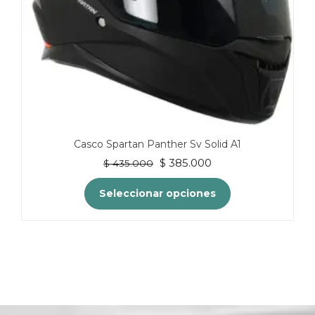
de
producto
Casco Spartan Panther Sv Solid A1
El
El
$
385.000
$
435.000
precio
precio
original
actual
Seleccionar opciones
era:
es:
$ 435.000.
$ 385.000.
Este
producto
tiene
múltiples
variantes.
Las
opciones