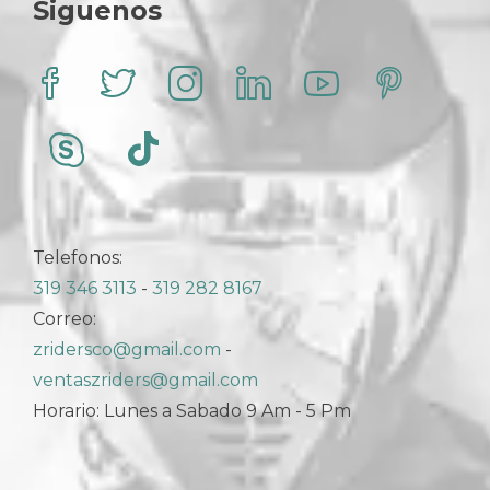
Siguenos
la
página
de
producto
Telefonos:
319 346 3113
-
319 282 8167
Correo:
zridersco@gmail.com
-
ventaszriders@gmail.com
Horario: Lunes a Sabado 9 Am - 5 Pm