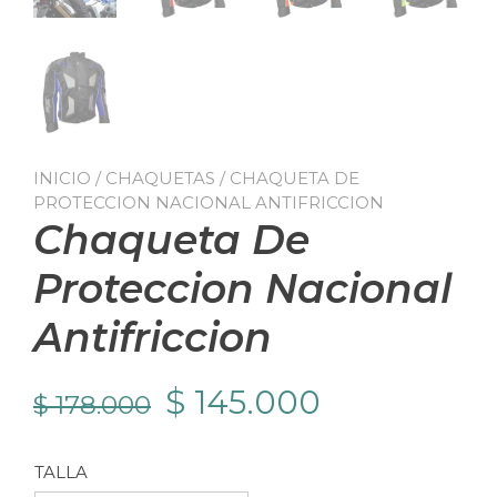
INICIO
/
CHAQUETAS
/ CHAQUETA DE
PROTECCION NACIONAL ANTIFRICCION
Chaqueta De
Proteccion Nacional
Antifriccion
El
El
$
145.000
$
178.000
precio
precio
TALLA
original
actual