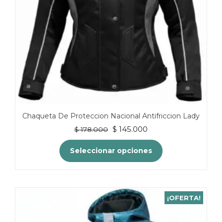
Chaqueta De Proteccion Nacional Antifriccion Lady
El
El
$
145.000
$
178.000
precio
precio
original
actual
Seleccionar opciones
era:
es:
$ 178.000.
$ 145.000.
Este
producto
tiene
¡OFERTA!
múltiples
variantes.
Las