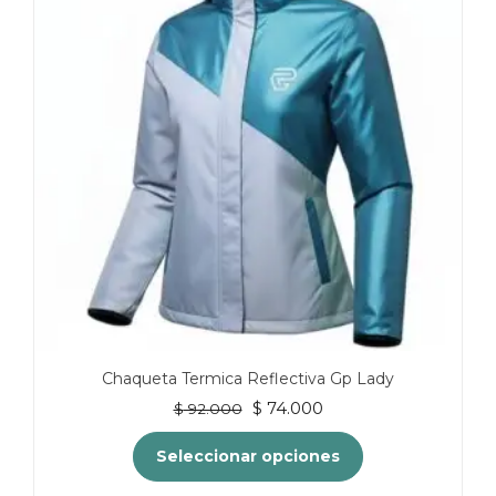
opciones
se
pueden
elegir
en
la
página
de
producto
Chaqueta Termica Reflectiva Gp Lady
El
El
$
74.000
$
92.000
precio
precio
original
actual
Seleccionar opciones
era:
es: