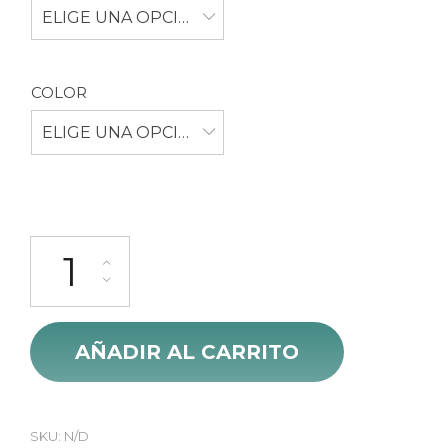
ELIGE UNA OPCIÓN
era:
es:
$ 178.000.
$ 145.000.
COLOR
ELIGE UNA OPCIÓN
Chaqueta De Proteccion Nacional Antifriccion cantidad
AÑADIR AL CARRITO
SKU:
N/D