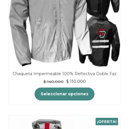
Chaqueta Impermeable 100% Reflectiva Doble Faz
El
El
$
110.000
$
140.000
precio
precio
original
actual
Seleccionar opciones
era:
es:
$ 140.000.
$ 110.000.
Este
producto
tiene
¡OFERTA!
múltiples