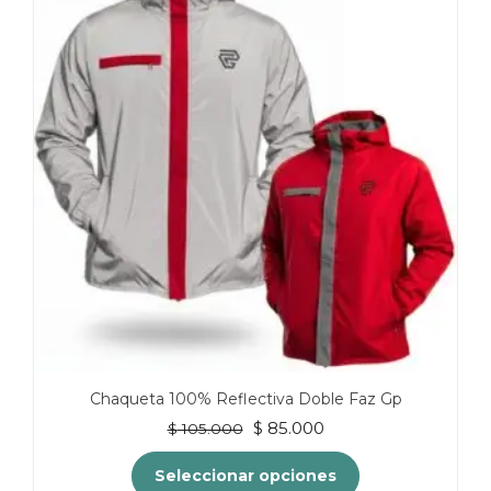
variantes.
Las
opciones
se
pueden
elegir
en
la
página
de
producto
Chaqueta 100% Reflectiva Doble Faz Gp
El
El
$
85.000
$
105.000
precio
precio
original
actual
Seleccionar opciones