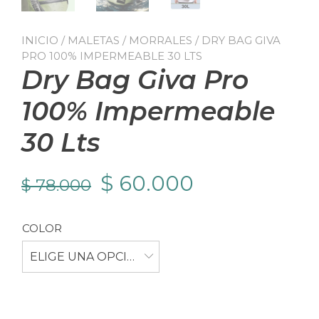
INICIO
/
MALETAS / MORRALES
/ DRY BAG GIVA
PRO 100% IMPERMEABLE 30 LTS
Dry Bag Giva Pro
100% Impermeable
30 Lts
El
El
$
60.000
$
78.000
precio
precio
COLOR
original
actual
ELIGE UNA OPCIÓN
era:
es:
$ 78.000.
$ 60.000.