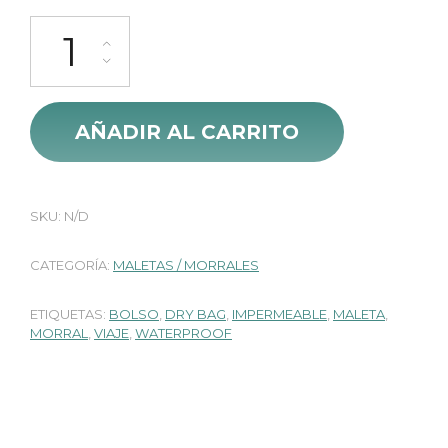
Dry Bag Giva Pro 100% Impermeable 30 Lts cantidad
AÑADIR AL CARRITO
SKU:
N/D
CATEGORÍA:
MALETAS / MORRALES
ETIQUETAS:
BOLSO
,
DRY BAG
,
IMPERMEABLE
,
MALETA
,
MORRAL
,
VIAJE
,
WATERPROOF