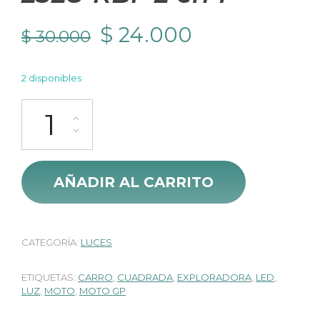
El
El
$
24.000
$
30.000
precio
precio
2 disponibles
original
actual
Exploradora Cuadrada Federal 2328-RBF 2 en 1 cantidad
era:
es:
$ 30.000.
$ 24.000.
AÑADIR AL CARRITO
CATEGORÍA:
LUCES
ETIQUETAS:
CARRO
,
CUADRADA
,
EXPLORADORA
,
LED
,
LUZ
,
MOTO
,
MOTO GP