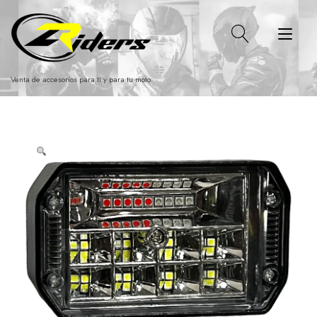
Ir
al
Alt
contenido
nav
Venta de accesorios para ti y para tu moto