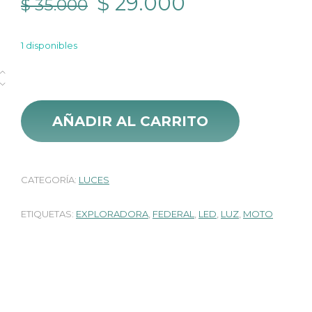
El
El
$
29.000
$
35.000
precio
precio
1 disponibles
original
actual
Exploradora Luz Led Bicolor 2 en 1 18 W cantidad
era:
es:
$ 35.000.
$ 29.000.
AÑADIR AL CARRITO
CATEGORÍA:
LUCES
ETIQUETAS:
EXPLORADORA
,
FEDERAL
,
LED
,
LUZ
,
MOTO