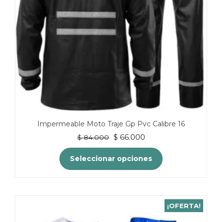
Impermeable Moto Traje Gp Pvc Calibre 16
El
El
$
66.000
$
84.000
precio
precio
original
actual
Seleccionar opciones
era:
es:
$ 84.000.
$ 66.000.
Este
producto
tiene
¡OFERTA!
múltiples
variantes.