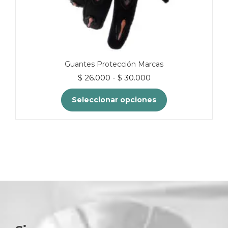
Guantes Protección Marcas
Rango
$
26.000
-
$
30.000
de
precios:
Seleccionar opciones
desde
$ 26.000
Este
hasta
producto
tiene
$ 30.000
múltiples
variantes.
Las
opciones
se
pueden
elegir
en