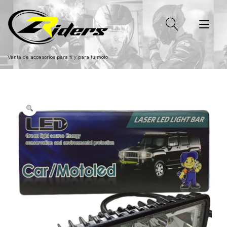
Ir
al
Alt
contenido
nav
Venta de accesorios para ti y para tu moto