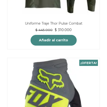
Uniforme Traje Thor Pulse Combat
El
El
$
310.000
$
445.000
precio
precio
original
actual
Añadir al carrito
era:
es:
$ 445.000.
$ 310.000.
¡OFERTA!