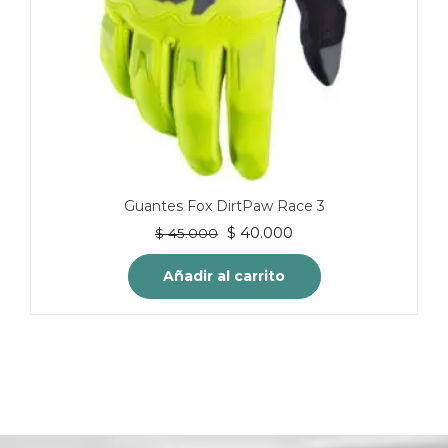
Guantes Fox DirtPaw Race 3
El
El
$
40.000
$
45.000
precio
precio
original
actual
Añadir al carrito
era:
es:
$ 45.000.
$ 40.000.