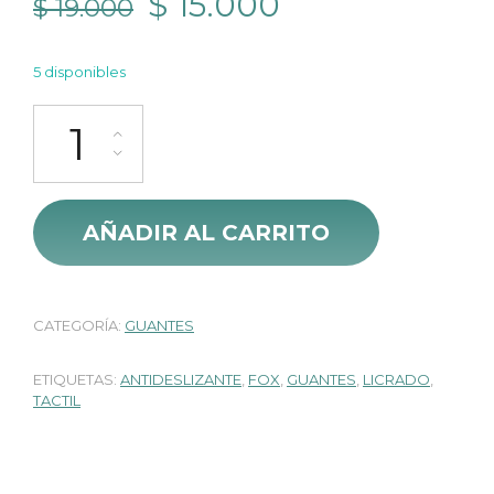
El
El
$
15.000
$
19.000
precio
precio
5 disponibles
original
actual
Guantes Eco Licrados Tactil Fox cantidad
era:
es:
$ 19.000.
$ 15.000.
AÑADIR AL CARRITO
CATEGORÍA:
GUANTES
ETIQUETAS:
ANTIDESLIZANTE
,
FOX
,
GUANTES
,
LICRADO
,
TACTIL