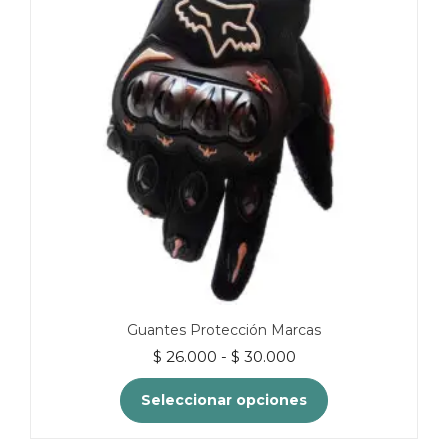
Guantes Protección Marcas
Rango
$
26.000
-
$
30.000
de
precios:
Seleccionar opciones
desde
$ 26.000
Este