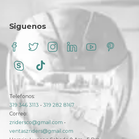
Siguenos
Telefonos:
319 346 3113
-
319 282 8167
Correo:
zridersco@gmail.com
-
ventaszriders@gmail.com