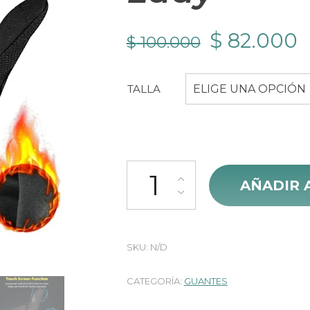
El
E
$
82.000
$
100.000
precio
p
TALLA
ELIGE UNA OPCIÓN
original
a
era:
e
$ 100.000
$
Guantes Impermeables 100% Pu
AÑADIR 
SKU:
N/D
CATEGORÍA:
GUANTES