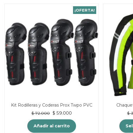
¡OFERTA!
Kit Rodilleras y Coderas Prox Twpo PVC
Chaque
El
El
$
59.000
$
72.000
$
3
precio
precio
original
actual
Añadir al carrito
Sel
era:
es: