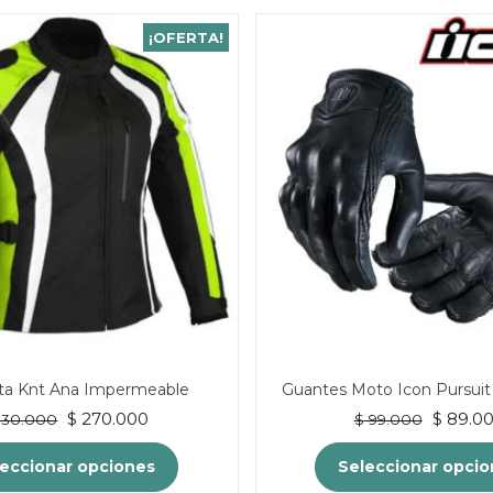
¡OFERTA!
ta Knt Ana Impermeable
Guantes Moto Icon Pursuit
El
El
El
$
270.000
$
89.0
30.000
$
99.000
precio
precio
precio
original
actual
original
eccionar opciones
Seleccionar opci
era:
es:
era: