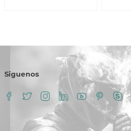
$ 72.000.
$ 59.000.
Siguenos