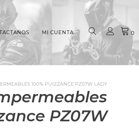
TACTANOS
MI CUENTA
0
PERMEABLES 100% PUIZZANCE PZ07W LADY
Impermeables
zzance PZ07W