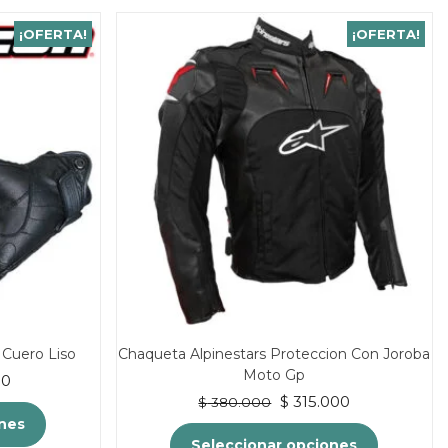
¡OFERTA!
¡OFERTA!
 Cuero Liso
Chaqueta Alpinestars Proteccion Con Joroba
Moto Gp
El
00
El
El
precio
$
315.000
$
380.000
precio
precio
actual
ones
original
actual
es:
Seleccionar opciones