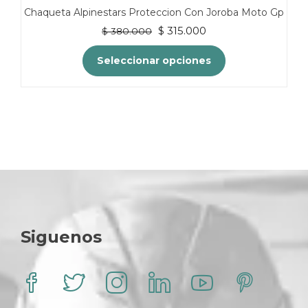
Chaqueta Alpinestars Proteccion Con Joroba Moto Gp
El
El
$
315.000
$
380.000
precio
precio
original
actual
Seleccionar opciones
era:
es:
$ 380.000.
$ 315.000.
Este
producto
tiene
múltiples
variantes.
Las
opciones
se
pueden
elegir
en
Siguenos
la
página
de
producto