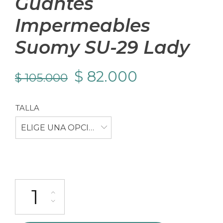
Guantes
Impermeables
Suomy SU-29 Lady
El
El
$
82.000
$
105.000
precio
precio
TALLA
original
actual
ELIGE UNA OPCIÓN
era:
es:
$ 105.000.
$ 82.000.
Guantes Impermeables Suomy SU-29 Lady cantidad