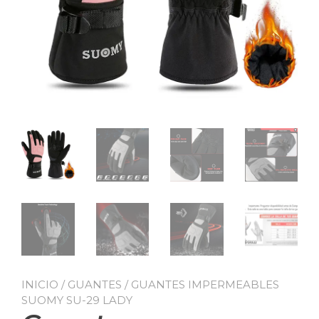
INICIO
/
GUANTES
/ GUANTES IMPERMEABLES
SUOMY SU-29 LADY