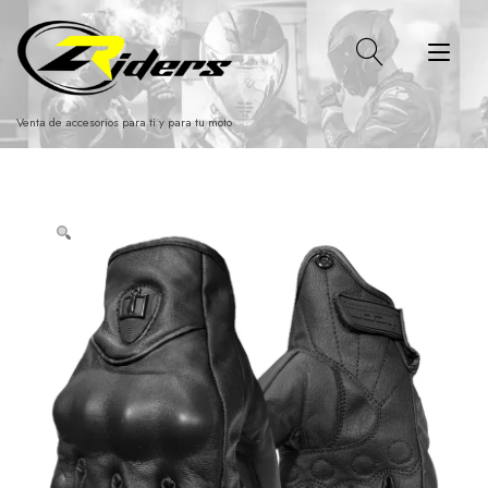
Ir
al
Alt
contenido
nav
Venta de accesorios para ti y para tu moto