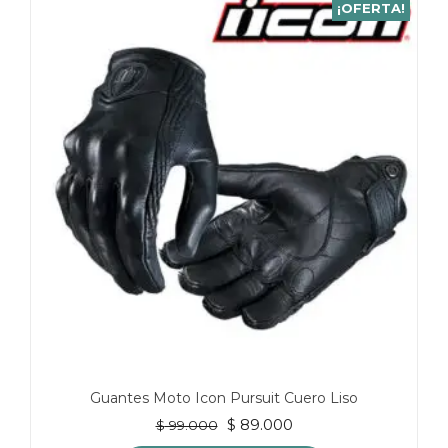
¡OFERTA!
Guantes Moto Icon Pursuit Cuero Liso
El
El
$
89.000
$
99.000
precio
precio