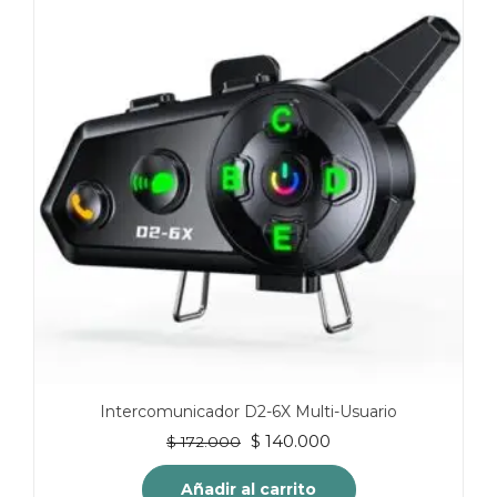
Intercomunicador D2-6X Multi-Usuario
El
El
$
140.000
$
172.000
precio
precio
original
actual
Añadir al carrito