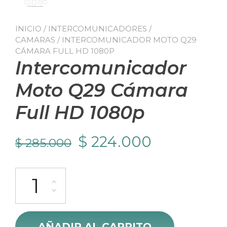
INICIO
/
INTERCOMUNICADORES /
CAMARAS
/ INTERCOMUNICADOR MOTO Q29
CÁMARA FULL HD 1080P
Intercomunicador
Moto Q29 Cámara
Full HD 1080p
El
El
$
224.000
$
285.000
precio
precio
Intercomunicador Moto Q29 Cámara Full HD 1080p cantidad
original
actual
era:
es:
AÑADIR AL CARRITO