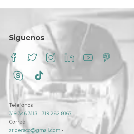
Siguenos
Telefonos:
319 346 3113
-
319 282 8167
Correo:
zridersco@gmail.com
-