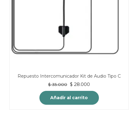
Repuesto Intercomunicador Kit de Audio Tipo C
El
El
$
28.000
$
35.000
precio
precio
original
actual
Añadir al carrito
era:
es:
$ 35.000.
$ 28.000.