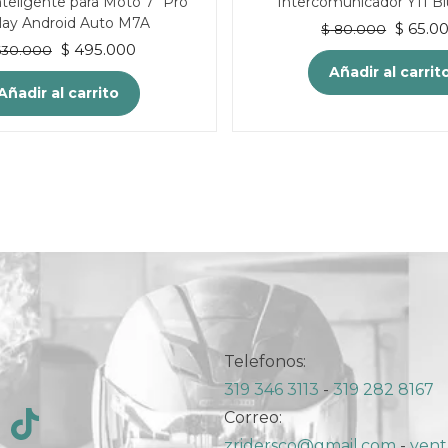
nteligente para Moto 7″ Pro
Intercomunicador Y11 B
lay Android Auto M7A
El
$
65.0
$
80.000
El
El
$
495.000
precio
30.000
precio
precio
origina
Añadir al carrit
original
actual
Añadir al carrito
era:
era:
es:
$ 80.00
$ 630.000.
$ 495.000.
Telefonos:
319 346 3113
-
319 282 8167
Correo:
zridersco@gmail.com
-
vent