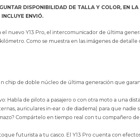
UNTAR DISPONIBILIDAD DE TALLA Y COLOR, EN LA
INCLUYE ENVIÓ.
con el nuevo Y13 Pro, el intercomunicador de última gene
 kilómetro. Como se muestra en las imágenes de detalle 
n chip de doble núcleo de última generación que garant
o: Habla de piloto a pasajero o con otra moto a una dis
xternas, auriculares in-ear o de diadema) para que nadi
mazo? Compártelo en tiempo real con tu compañero de ru
oque futurista a tu casco. El Y13 Pro cuenta con efectos