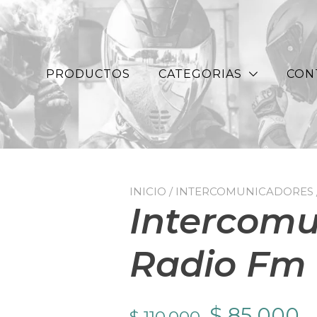
PRODUCTOS
CATEGORIAS
CON
INICIO
/
INTERCOMUNICADORES 
Intercomu
Radio Fm
El
E
$
85.000