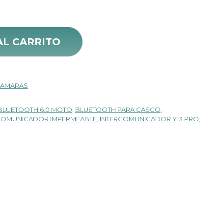
recio
 Fm cantidad
ctual
AL CARRITO
:
 85.000.
CAMARAS
BLUETOOTH 6.0 MOTO
,
BLUETOOTH PARA CASCO
,
COMUNICADOR IMPERMEABLE
,
INTERCOMUNICADOR Y13 PRO
,