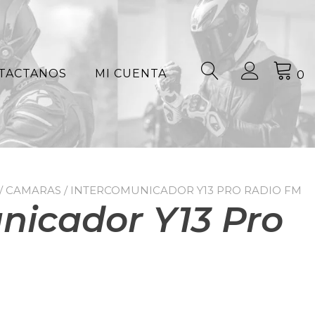
TACTANOS
MI CUENTA
0
/ CAMARAS
/ INTERCOMUNICADOR Y13 PRO RADIO FM
nicador Y13 Pro
l