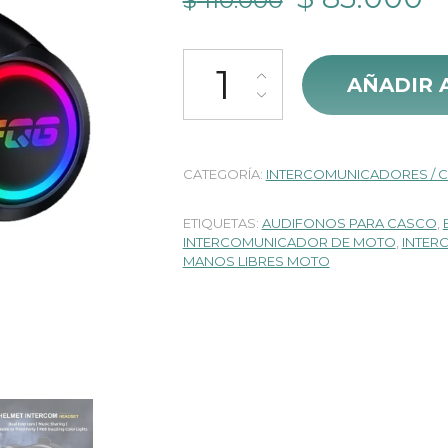
$
110.000
precio
p
Intercomunicador Y13 Pro Radio
original
a
AÑADIR 
era:
es
$ 110.000.
$
CATEGORÍA:
INTERCOMUNICADORES / 
ETIQUETAS:
AUDIFONOS PARA CASCO
,
INTERCOMUNICADOR DE MOTO
,
INTER
MANOS LIBRES MOTO