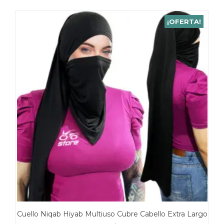
producto
tiene
¡OFERTA!
múltiples
variantes.
Las
opciones
se
pueden
elegir
en
la
página
de
producto
Cuello Niqab Hiyab Multiuso Cubre Cabello Extra Largo