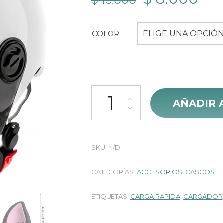
$
15.000
precio
pre
COLOR
ELIGE UNA OPCIÓ
original
act
era:
es:
$ 15.000.
$ 8
Orejas de Gato Lujo Para Casco c
AÑADIR 
SKU:
N/D
CATEGORÍAS:
ACCESORIOS
,
CASCOS
ETIQUETAS:
CARGA RAPIDA
,
CARGADOR