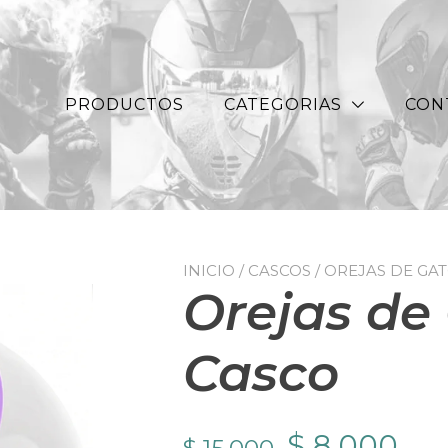
PRODUCTOS
CATEGORIAS
CON
INICIO
/
CASCOS
/ OREJAS DE GA
Orejas de
Casco
El
El
$
8.000