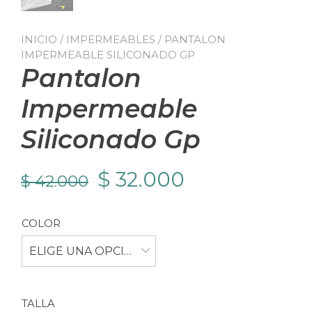
INICIO
/
IMPERMEABLES
/ PANTALON
IMPERMEABLE SILICONADO GP
Pantalon
Impermeable
Siliconado Gp
El
El
$
32.000
$
42.000
precio
precio
COLOR
original
actual
ELIGE UNA OPCIÓN
era:
es:
$ 42.000.
$ 32.000.
TALLA