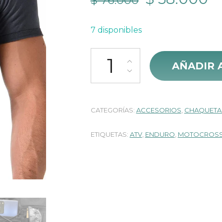
$
76.000
precio
pr
7 disponibles
original
a
Pechera Chaleco Porta Celular V
era:
es
AÑADIR 
$ 76.000.
$
CATEGORÍAS:
ACCESORIOS
,
CHAQUETA
ETIQUETAS:
ATV
,
ENDURO
,
MOTOCROS