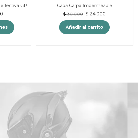
eflectiva GP
Capa Carpa Impermeable
El
El
El
00
$
24.000
$
30.000
precio
precio
precio
actual
original
actual
ones
Añadir al carrito
es:
era:
es:
0.
$ 54.000.
$ 30.000.
$ 24.000.
to
les
es.
es
n