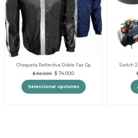
Chaqueta Reflectiva Doble Faz Gp
Switch 
El
El
$
74.000
$
92.000
precio
precio
original
actual
Seleccionar opciones
era:
es:
$ 92.000.
$ 74.000.
Este
producto
tiene
múltiples
variantes.