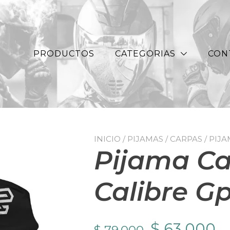
PRODUCTOS
CATEGORIAS
CON
INICIO
/
PIJAMAS / CARPAS
/ PIJ
Pijama Ca
Calibre G
El
El
$
63.000