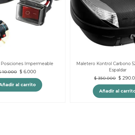
2 Posiciones Impermeable
Maletero Kontrol Carbono 5
Espaldar
El
El
$
6.000
$
10.000
El
precio
precio
$
290.
$
350.000
precio
original
actual
Añadir al carrito
original
era:
es:
Añadir al carrit
era:
$ 10.000.
$ 6.000.
$ 350.0