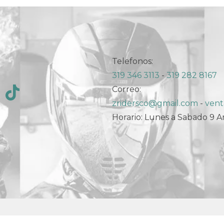
Telefonos:
319 346 3113
-
319 282 8167
Correo:
zridersco@gmail.com
-
vent
Horario: Lunes a Sabado 9 