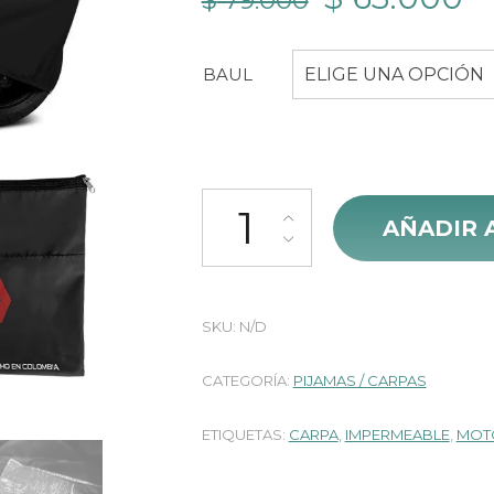
$
79.000
precio
pr
BAUL
ELIGE UNA OPCIÓN
original
a
era:
es
$ 79.000.
$
Pijama Carpa Moto Alto Calibre G
AÑADIR 
SKU:
N/D
CATEGORÍA:
PIJAMAS / CARPAS
ETIQUETAS:
CARPA
,
IMPERMEABLE
,
MOT