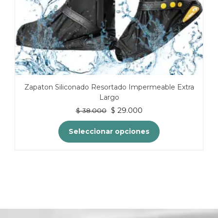
Zapaton Siliconado Resortado Impermeable Extra
Largo
El
El
$
29.000
$
38.000
precio
precio
original
actual
Seleccionar opciones
era:
es:
$ 38.000.
$ 29.000.
Este
producto
tiene
múltiples
variantes.
Las
opciones