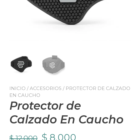
INICIO
/
ACCESORIOS
/ PROTECTOR DE CALZADO
EN CAUCHO
Protector de
Calzado En Caucho
El
El
$
8.000
$
12.000