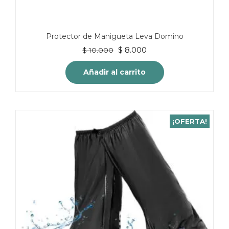
Protector de Manigueta Leva Domino
El
El
$
8.000
$
10.000
precio
precio
original
actual
Añadir al carrito
era:
es:
$ 10.000.
$ 8.000.
¡OFERTA!