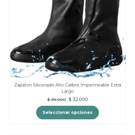
Zapaton Siliconado Alto Calibre Impermeable Extra
Largo
El
El
$
32.000
$
39.000
precio
precio
original
actual
Seleccionar opciones
era:
es:
$ 39.000.
$ 32.000.
Este
producto