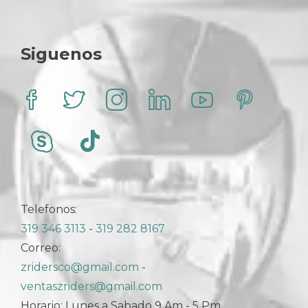
se
pueden
elegir
en
Siguenos
la
página
de
producto
Telefonos:
319 346 3113
-
319 282 8167
Correo:
zridersco@gmail.com
-
ventaszriders@gmail.com
Horario: Lunes a Sabado 9 Am - 5 Pm