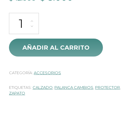
precio
precio
Protector de Calzado En Caucho cantidad
original
actual
era:
es:
$ 12.000.
$ 8.000.
AÑADIR AL CARRITO
CATEGORÍA:
ACCESORIOS
ETIQUETAS:
CALZADO
,
PALANCA CAMBIOS
,
PROTECTOR
,
ZAPATO