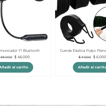
omunicador Y1 Bluetooth
Cuerda Elastica Pulpo Plan
El
El
El
$
46.000
$
6.00
59.000
$
7.000
precio
precio
precio
original
actual
original
Añadir al carrito
Añadir al carrit
era:
es:
era:
$ 59.000.
$ 46.000.
$ 7.000