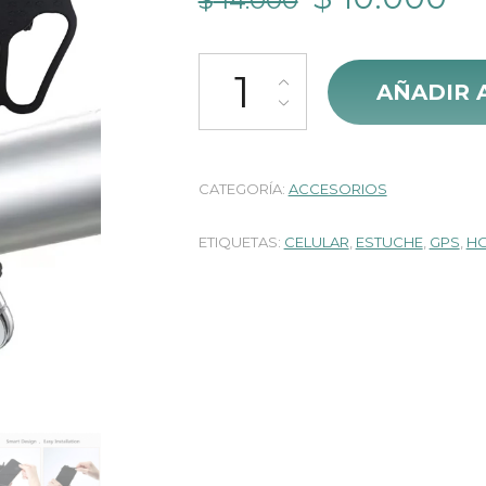
$
14.000
precio
pr
Soporte Siliconado Porta Celular 
original
ac
AÑADIR 
era:
es
$ 14.000.
$ 
CATEGORÍA:
ACCESORIOS
ETIQUETAS:
CELULAR
,
ESTUCHE
,
GPS
,
H