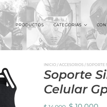
PRODUCTOS
CATEGORIAS
CON
INICIO
/
ACCESORIOS
/ SOPORTE 
Soporte S
Celular Gp
El
El
$
10.000