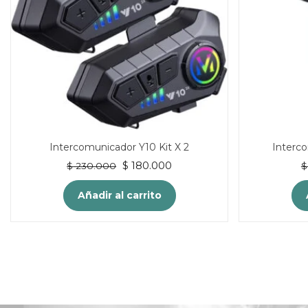
Intercomunicador Y10 Kit X 2
Interc
El
El
$
180.000
$
230.000
$
precio
precio
original
actual
Añadir al carrito
era:
es:
$ 230.000.
$ 180.000.