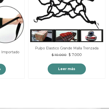
Pulpo Elastico Grande Malla Trenzada
o Importado
El
El
$
7.000
$
10.000
El
0
precio
precio
precio
original
actual
actual
Leer más
o
era:
es:
es:
$ 10.000.
$ 7.000.
.
$ 6.000.