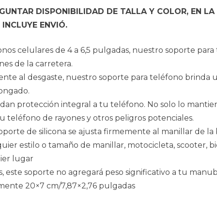
UNTAR DISPONIBILIDAD DE TALLA Y COLOR, EN LA
INCLUYE ENVIÓ.
onos celulares de 4 a 6,5 pulgadas, nuestro soporte para
es de la carretera.
istente al desgaste, nuestro soporte para teléfono brinda
longado.
rindan protección integral a tu teléfono. No solo lo mant
u teléfono de rayones y otros peligros potenciales.
 El soporte de silicona se ajusta firmemente al manillar de 
uier estilo o tamaño de manillar, motocicleta, scooter, bi
ier lugar
 este soporte no agregará peso significativo a tu manubr
amente 20×7 cm/7,87×2,76 pulgadas