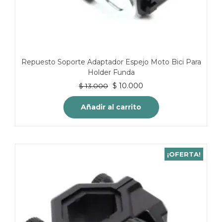
Repuesto Soporte Adaptador Espejo Moto Bici Para
Holder Funda
El
El
$
10.000
$
13.000
precio
precio
original
actual
Añadir al carrito
era:
es:
$ 13.000.
$ 10.000.
¡OFERTA!