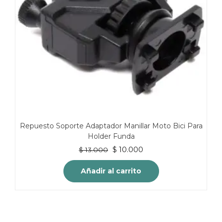
Repuesto Soporte Adaptador Manillar Moto Bici Para
Holder Funda
El
El
$
10.000
$
13.000
precio
precio
original
actual
Añadir al carrito
era:
es:
$ 13.000.
$ 10.000.