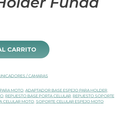
 Holder Funda
ecio
ejo Moto Bici Para Holder Funda cantidad
tual
AL CARRITO
10.000.
UNICADORES / CAMARAS
 PARA MOTO
,
ADAPTADOR BASE ESPEJO PARA HOLDER
,
TO
,
REPUESTO BASE PORTA CELULAR
,
REPUESTO SOPORTE
A CELULAR MOTO
,
SOPORTE CELULAR ESPEJO MOTO