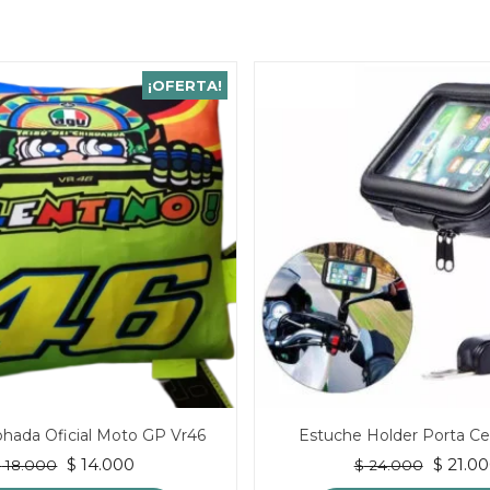
¡OFERTA!
ohada Oficial Moto GP Vr46
Estuche Holder Porta Ce
El
El
El
$
14.000
$
21.00
$
18.000
$
24.000
precio
precio
precio