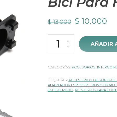
Bici Para
El
El
$
10.000
$
13.000
precio
pr
Repuesto Soporte Adaptador Esp
original
ac
AÑADIR 
era:
es:
$ 13.000.
$ 
CATEGORÍAS:
ACCESORIOS
,
INTERCOM
ETIQUETAS:
ACCESORIOS DE SOPORTE
ADAPTADOR ESPEJO RETROVISOR MO
ESPEJO MOTO
,
REPUESTOS PARA PORT