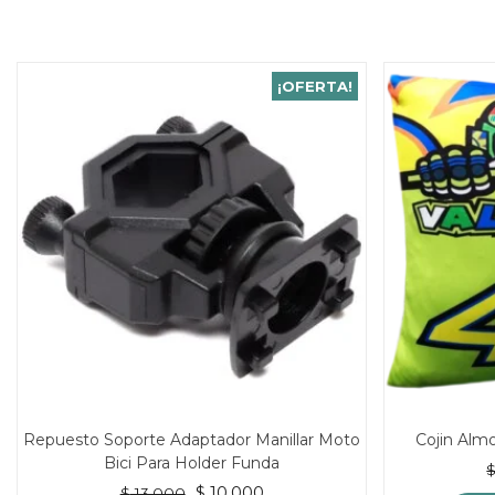
¡OFERTA!
Repuesto Soporte Adaptador Manillar Moto
Cojin Alm
Bici Para Holder Funda
El
El
$
10.000
$
13.000