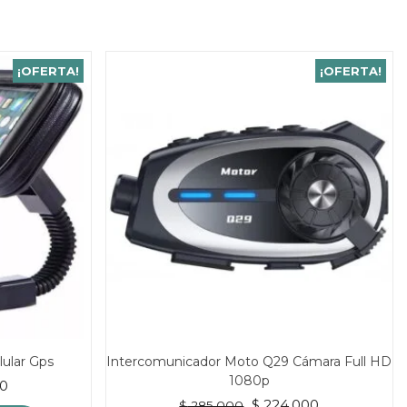
¡OFERTA!
¡OFERTA!
lular Gps
Intercomunicador Moto Q29 Cámara Full HD
1080p
El
0
El
El
precio
$
224.000
$
285.000