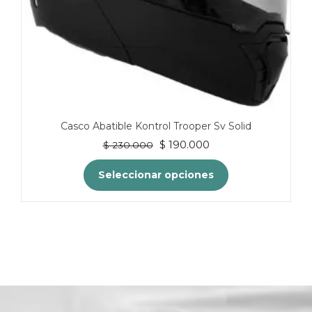
producto
Casco Abatible Kontrol Trooper Sv Solid
El
El
$
190.000
$
230.000
precio
precio
original
actual
Seleccionar opciones
era:
es:
$ 230.000.
$ 190.000.
Este
producto
tiene
múltiples
variantes.
Las
opciones
se