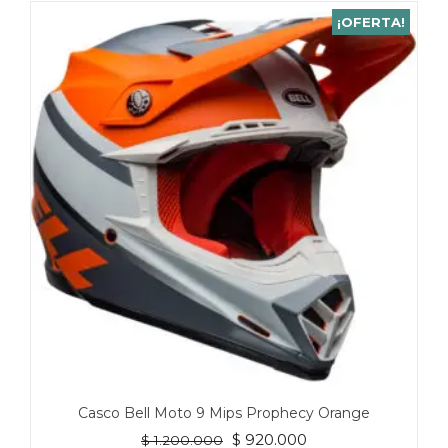
tiene
¡OFERTA!
múltiples
variantes.
Las
opciones
se
pueden
elegir
en
la
página
de
producto
Casco Bell Moto 9 Mips Prophecy Orange
El
El
$
920.000
$
1.200.000