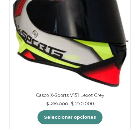
Casco X-Sports V151 Lexot Grey
El
El
$
270.000
$
299.000
precio
precio
original
actual
Seleccionar opciones
era:
es:
$ 299.000.
$ 270.000.
Este
producto