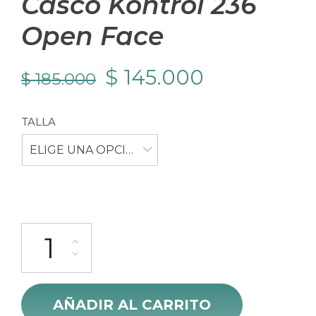
Casco Kontrol 236
Open Face
El
El
$
145.000
$
185.000
precio
precio
TALLA
original
actual
ELIGE UNA OPCIÓN
era:
es:
$ 185.000.
$ 145.000.
Casco Kontrol 236 Open Face cantidad
AÑADIR AL CARRITO