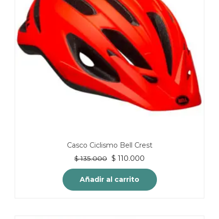
Casco Ciclismo Bell Crest
El
El
$
110.000
$
135.000
precio
precio
original
actual
Añadir al carrito
era:
es:
$ 135.000.
$ 110.000.