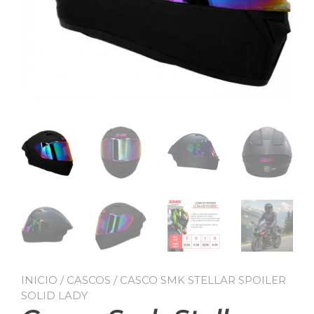
INICIO
/
CASCOS
/ CASCO SMK STELLAR SPOILER
SOLID LADY