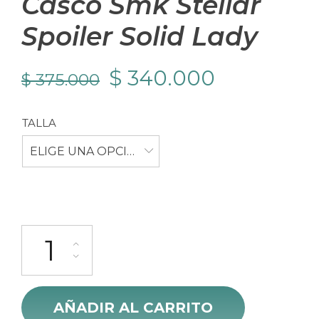
Casco Smk Stellar
Spoiler Solid Lady
El
El
$
340.000
$
375.000
precio
precio
TALLA
original
actual
ELIGE UNA OPCIÓN
era:
es:
$ 375.000.
$ 340.000
Casco Smk Stellar Spoiler Solid Lady cantidad
AÑADIR AL CARRITO