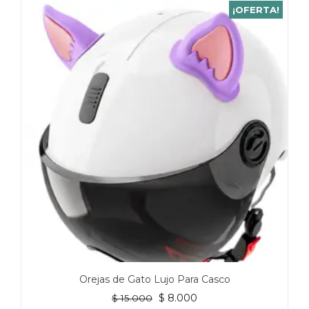
¡OFERTA!
Orejas de Gato Lujo Para Casco
El
El
$
8.000
$
15.000