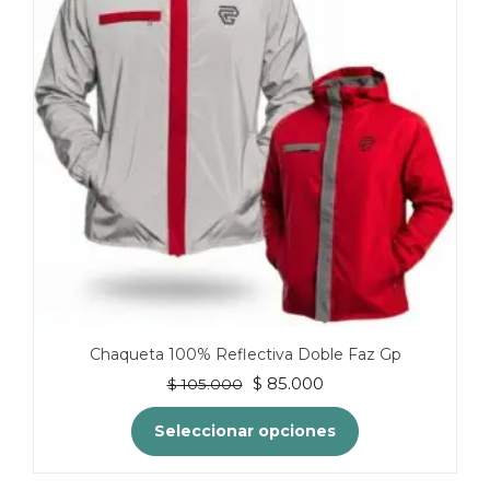
se
pueden
elegir
en
la
página
de
producto
Chaqueta 100% Reflectiva Doble Faz Gp
El
El
$
85.000
$
105.000
precio
precio
original
actual
Seleccionar opciones
era:
es:
$ 105.000.
$ 85.000.
Este