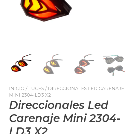
INICIO
/
LUCES
/ DIRECCIONALES LED CARENAJE
MINI 2304-LD3 X2
Direccionales Led
Carenaje Mini 2304-
LD3 X2