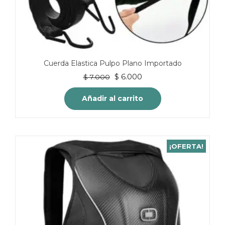
Cuerda Elastica Pulpo Plano Importado
El
El
$
6.000
$
7.000
precio
precio
original
actual
Añadir al carrito
era:
es:
$ 7.000.
$ 6.000.
¡OFERTA!