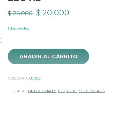
El
El
$
20.000
$
25.000
precio
precio
1 disponibles
original
actual
Direccionales Led Carenaje Mini 2304-LD3 X2 cantidad
era:
es:
$ 25.000.
$ 20.000.
AÑADIR AL CARRITO
CATEGORÍA:
LUCES
ETIQUETAS:
DIRECCIONALES
,
LED
,
MOTO
,
SECUENCIALES