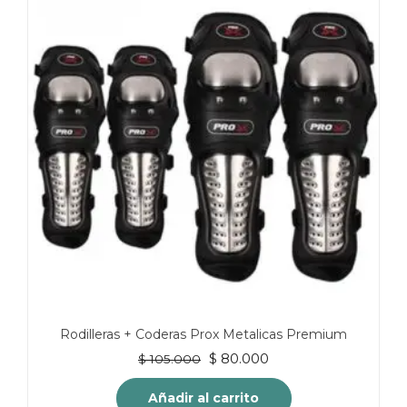
Rodilleras + Coderas Prox Metalicas Premium
El
El
$
80.000
$
105.000
precio
precio
original
actual
Añadir al carrito